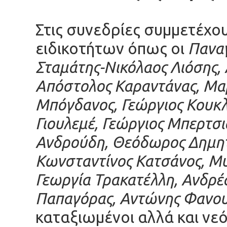
Στις συνεδρίες συμμετέχ
ειδικοτήτων όπως οι
Παναγ
Σταμάτης-Νικόλαος Λιόσης,
Απόστολος Καραντάνας, Μα
Μπόγδανος, Γεώργιος Κουκλ
Γιουλεμέ, Γεώργιος Μπερτσ
Ανδρούδη,
Θεόδωρος Δημητ
Κωνσταντίνος Κατσάνος,
Μυ
Γεωργία
Τρακατέλλη, Ανδρέ
Παπαγόρας, Αντώνης Φανου
καταξιωμένοι αλλά και νεό