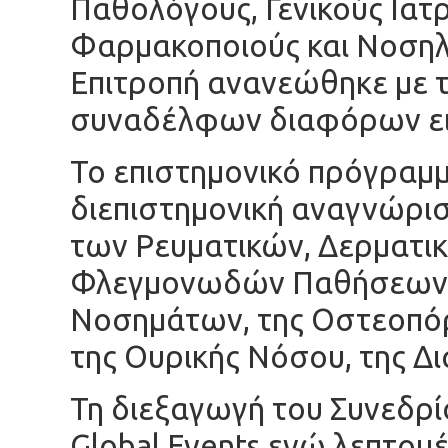
Παθολόγους, Γενικούς Ιατρ
Φαρμακοποιούς και Νοσηλ
Επιτροπή ανανεώθηκε με 
συναδέλφων διαφόρων ει
Το επιστημονικό πρόγραμ
διεπιστημονική αναγνώρισ
των Ρευματικών, Δερματι
Φλεγμονωδών Παθήσεων,
Νοσημάτων, της Οστεοπόρ
της Ουρικής Νόσου, της Δι
Τη διεξαγωγή του Συνεδρί
Global Events ενώ λεπτομέ