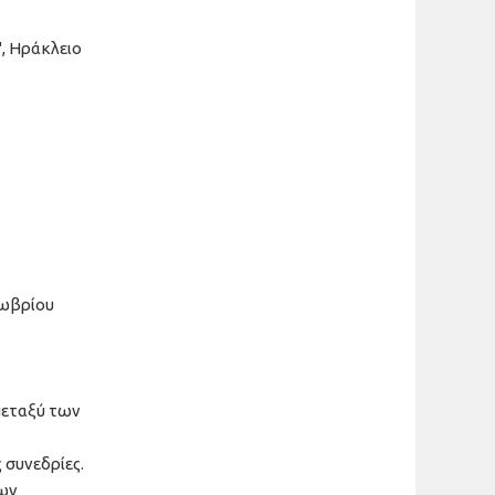
", Ηράκλειο
τωβρίου
μεταξύ των
 συνεδρίες.
των