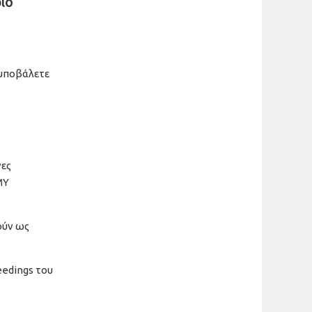
ιο
 υποβάλετε
νες
ΜΥ
ούν ως
eedings του