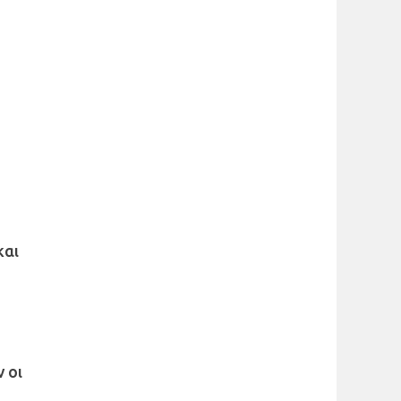
και
 οι