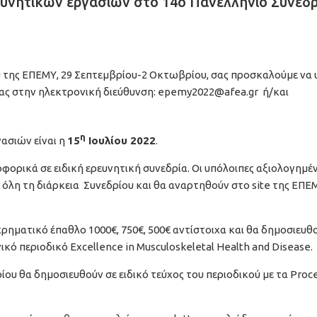
υνητικών εργασιών στο 14ο Πανελλήνιο Συνέδρ
 της ΕΠΕΜΥ, 29 Σεπτεμβρίου-2 Οκτωβρίου, σας προσκαλούμε να
ας στην ηλεκτρονική διεύθυνση:
epemy2022@afea.gr
ή/και
η
ασιών είναι η
15
Ιουλίου 2022
.
φορικά σε ειδική ερευνητική συνεδρία. Οι υπόλοιπες αξιολογημέ
 όλη τη διάρκεια Συνεδρίου και θα αναρτηθούν στο site της ΕΠΕ
χρηματικό έπαθλο 1000€, 750€, 500€ αντίστοιχα και θα δημοσιευθ
ικό περιοδικό Excellence in Musculoskeletal Health and Disease.
ου θα δημοσιευθούν σε ειδικό τεύχος του περιοδικού με τα Proc