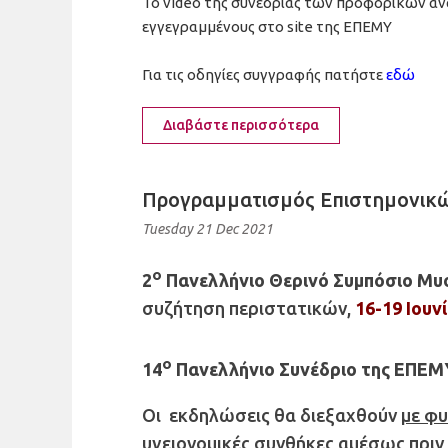
Το video της συνεδρίας των προφορικών αν
εγγεγραμμένους στο site της ΕΠΕΜΥ
Για τις οδηγίες συγγραφής πατήστε
εδώ
Διαβάστε περισσότερα
Προγραμματισμός Επιστημονικ
Tuesday 21 Dec 2021
ο
2
Πανελλήνιο Θερινό Συμπόσιο Μυο
συζήτηση περιστατικών,
16-19 Ιουν
ο
14
Πανελλήνιο Συνέδριο της ΕΠΕΜ
Οι εκδηλώσεις θα διεξαχθούν
με φυ
υγειονομικές συνθήκες αμέσως πριν 