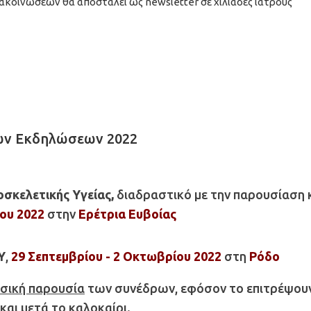
ακοινώσεων θα αποσταλεί ως newsletter σε χιλιάδες ιατρούς
ών Εκδηλώσεων 2022
σκελετικής Υγείας,
διαδραστικό με την παρουσίαση 
ίου 2022
στην
Ερέτρια Ευβοίας
Υ
,
29 Σεπτεμβρίου - 2 Οκτωβρίου 2022
στη
Ρόδο
σική παρουσία
των συνέδρων, εφόσον το επιτρέψουν
και μετά το καλοκαίρι.