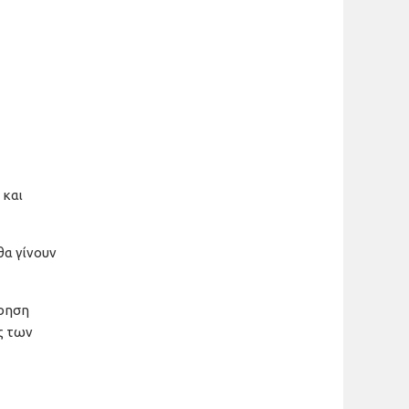
 και
θα γίνουν
ώρηση
ς των