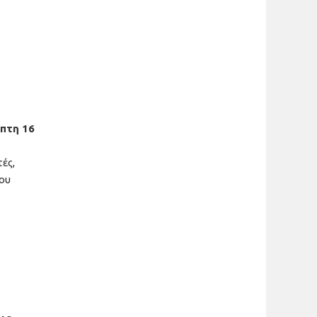
πτη 16
ές,
ου