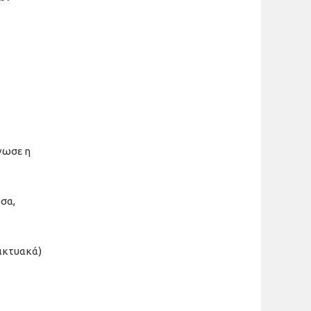
νωσε η
σα,
δικτυακά)