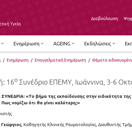
Διαβούλευση
Ψηφ
Ενημέρωση
AGEING
Εκδηλώσεις
Εκ
ή
/
Ενημέρωση
/
Επαγγελματική Ενημέρωση
/
Θέματα ειδικευομέν
ο
ή: 16
Συνέδριο ΕΠΕΜΥ, Ιωάννινα, 3-6 Οκ
Η ΣΥΝΕΔΡΙΑ:
«Το βήμα της εκπαίδευσης στην ειδικότητα της Ρ
. Πως
νομίζω ότι θα γίνει καλύτερη
;»
νιστής
 Γεώργιος
, Καθηγητής Κλινικής Ρευματολογίας, Διευθυντής Τμή