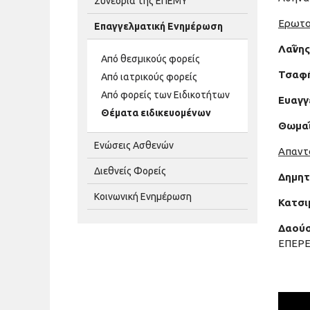
Συνέδρια της ΕΠΕΜΥ
Ερωτού
Επαγγελματική Ενημέρωση
Λαῒνη
Από θεσμικούς φορείς
Τσαφή
Από ιατρικούς φορείς
Από φορείς των Ειδικοτήτων
Ευαγγ
Θέματα ειδικευομένων
Θωμαῒ
Ενώσεις Ασθενών
Απαντ
Διεθνείς Φορείς
Δημητ
Κοινωνική Ενημέρωση
Κατσι
Δαούσ
ΕΠΕΡΕ