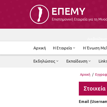
Διαβούλευσ
Αρχική
Η Εταιρεία
Η Ένωση Με
Εκδηλώσεις
Εκπαίδευση
Link
Αρχική
/
Εγγρα
Στοιχεία
Email (Userna