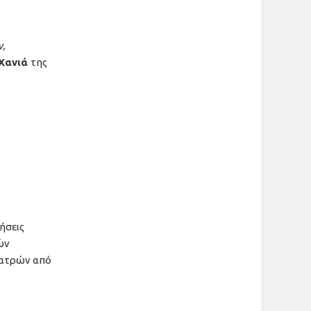
ν,
Χανιά
της
ήσεις
ών
 ιατρών από