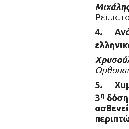
Μιχάλης
Ρευματο
4.
Αν
ελληνικ
Χρυσού
Ορθοπαι
5.
Χυμ
η
3
δόση 
ασθενεί
περιπτ