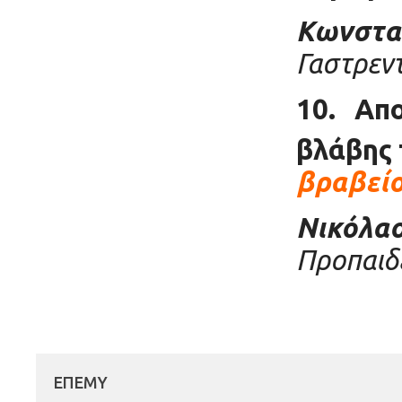
Κωνστα
Γαστρεν
10.
Απο
βλάβης
βραβείο
Νικόλαο
Προπαιδε
ΕΠΕΜΥ