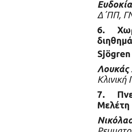
Ευδοκία
Δ΄ΠΠ, Γ
6.
Χω
διηθημά
Sjögre
Λουκάς 
Κλινική 
7.
Πνε
Μελέτη
Νικόλαο
Ρευματο