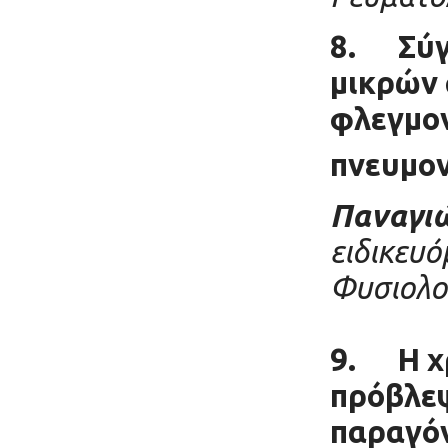
8.
Σύγ
μικρών 
φλεγμον
πνευμο
Παναγι
ειδικευό
Φυσιολογ
9.
Η χ
πρόβλεψ
παραγό