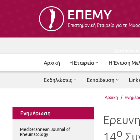
Διαβούλευσ
Αρχική
Η Εταιρεία
Η Ένωση Με
Εκδηλώσεις
Εκπαίδευση
Link
Αρχική
/
Ενημέ
Ενημέρωση
Ερευνη
ο
Mediterannean Journal of
14
Συ
Rheumatology