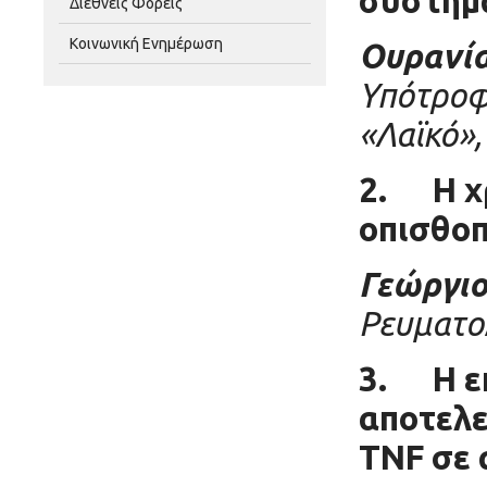
συστημα
Διεθνείς Φορείς
Κοινωνική Ενημέρωση
Ουρανί
Υπότροφ
«Λαϊκό»
2.
Η 
οπισθοπ
Γεώργιο
Ρευματο
3.
Η ε
αποτελε
TNF
σε 