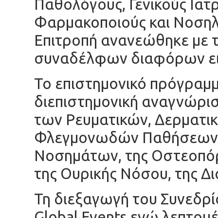
Παθολόγους, Γενικούς Ιατρ
Φαρμακοποιούς και Νοσηλ
Επιτροπή ανανεώθηκε με 
συναδέλφων διαφόρων ει
Το επιστημονικό πρόγραμ
διεπιστημονική αναγνώρισ
των Ρευματικών, Δερματι
Φλεγμονωδών Παθήσεων,
Νοσημάτων, της Οστεοπόρ
της Ουρικής Νόσου, της Δι
Τη διεξαγωγή του Συνεδρί
Global Events ενώ λεπτομέ