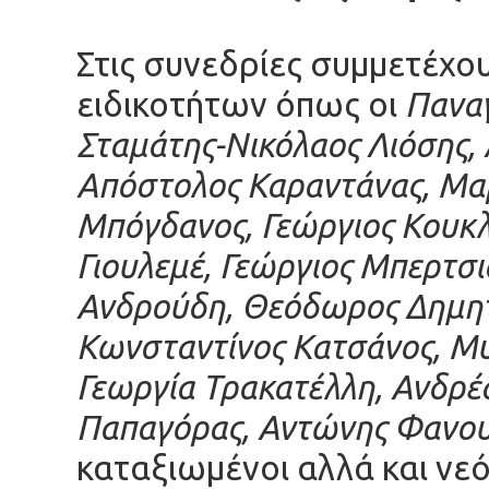
Στις συνεδρίες συμμετέχ
ειδικοτήτων όπως οι
Παναγ
Σταμάτης-Νικόλαος Λιόσης,
Απόστολος Καραντάνας, Μα
Μπόγδανος, Γεώργιος Κουκλ
Γιουλεμέ, Γεώργιος Μπερτσ
Ανδρούδη,
Θεόδωρος Δημητ
Κωνσταντίνος Κατσάνος,
Μυ
Γεωργία
Τρακατέλλη, Ανδρέ
Παπαγόρας, Αντώνης Φανου
καταξιωμένοι αλλά και νεό