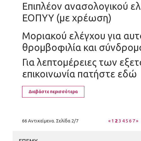
Επιπλέον ανασολογικού ελ
ΕΟΠΥΥ (με χρέωση)
Μοριακού ελέγχου για αυ
θρομβοφιλία και σύνδρομ
Για λεπτομέρειες των εξε
επικοινωνία πατήστε
εδώ
Διαβάστε περισσότερα
66 Αντικείμενα. Σελίδα 2/7
«
1
2
3
4
5
6
7
»
ΕΠΕΜΥ