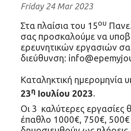
Friday 24 Mar 2023
ου
Στα πλαίσια του 15
Πανελ
σας προσκαλούμε να υποβά
ερευνητικών εργασιών σα
διεύθυνση:
info@epemyjou
Καταληκτική ημερομηνία υ
η
23
Ιουλίου 2023
.
Οι 3 καλύτερες εργασίες 
έπαθλο 1000€, 750€, 500€ 
δημοσιευθούν ως πλήρεις 