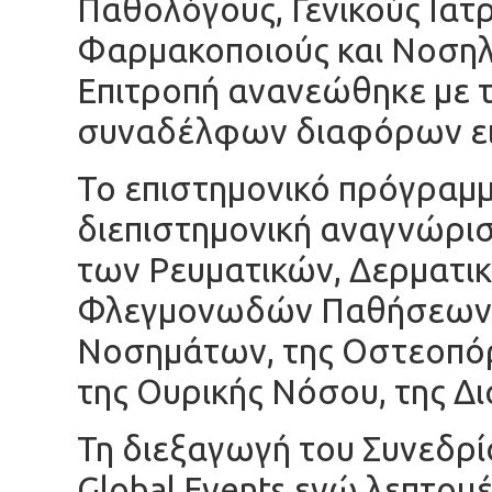
Παθολόγους, Γενικούς Ιατρ
Φαρμακοποιούς και Νοσηλ
Επιτροπή ανανεώθηκε με 
συναδέλφων διαφόρων ει
Το επιστημονικό πρόγραμ
διεπιστημονική αναγνώρισ
των Ρευματικών, Δερματι
Φλεγμονωδών Παθήσεων,
Νοσημάτων, της Οστεοπόρ
της Ουρικής Νόσου, της Δι
Τη διεξαγωγή του Συνεδρί
Global Events ενώ λεπτομέ