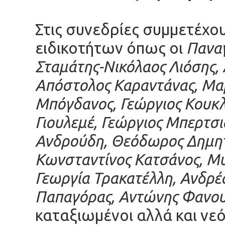
Στις συνεδρίες συμμετέχ
ειδικοτήτων όπως οι
Παναγ
Σταμάτης-Νικόλαος Λιόσης,
Απόστολος Καραντάνας, Μα
Μπόγδανος, Γεώργιος Κουκλ
Γιουλεμέ, Γεώργιος Μπερτσ
Ανδρούδη,
Θεόδωρος Δημητ
Κωνσταντίνος Κατσάνος,
Μυ
Γεωργία
Τρακατέλλη, Ανδρέ
Παπαγόρας, Αντώνης Φανου
καταξιωμένοι αλλά και νεό