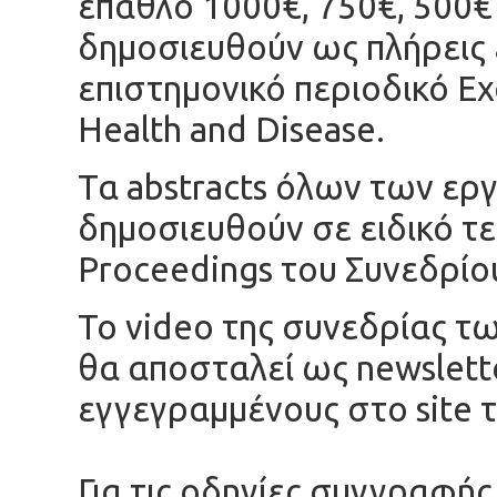
έπαθλο 1000€, 750€, 500€ 
δημοσιευθούν ως πλήρεις 
επιστημονικό περιοδικό Exc
Health and Disease.
Τα abstracts όλων των ερ
δημοσιευθούν σε ειδικό τε
Proceedings του Συνεδρίο
Το video της συνεδρίας 
θα αποσταλεί ως newslette
εγγεγραμμένους στο site
Για τις οδηγίες συγγραφή