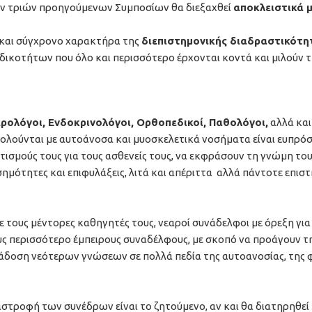
ν τριών προηγούμενων Συμποσίων θα διεξαχθεί
αποκλειστικά 
ο και σύγχρονο χαρακτήρα της
διεπιστημονικής διαδραστικότη
δικοτήτων που όλο και περισσότερο έρχονται κοντά και μιλούν τ
ρολόγοι, Ενδοκρινολόγοι, Ορθοπεδικοί, Παθολόγοι,
αλλά και
χολούνται με αυτοάνοσα και μυοσκελετικά νοσήματα είναι ευπρό
ισμούς τους για τους ασθενείς τους, να εκφράσουν τη γνώμη του
ημότητες και επιφυλάξεις, λιτά και απέριττα αλλά πάντοτε επιστ
με τους μέντορες καθηγητές τους, νεαροί συνάδελφοι με όρεξη για
ς περισσότερο έμπειρους συναδέλφους, με σκοπό να προάγουν τ
ετάδοση νεότερων γνώσεων σε πολλά πεδία της αυτοανοσίας, της
στροφή των συνέδρων είναι το ζητούμενο, αν και θα διατηρηθεί 