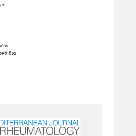
νο
λέον
ργό δια