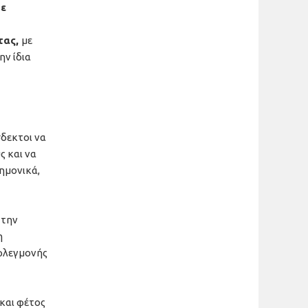
με
τας,
με
ην ίδια
σδεκτοι να
ς και να
ημονικά,
 την
η
 φλεγμονής
και φέτος