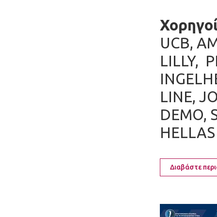
Χορηγο
UCB, A
LILLY, 
INGELHE
LINE, 
DEMO, S
HELLA
Διαβάστε περ