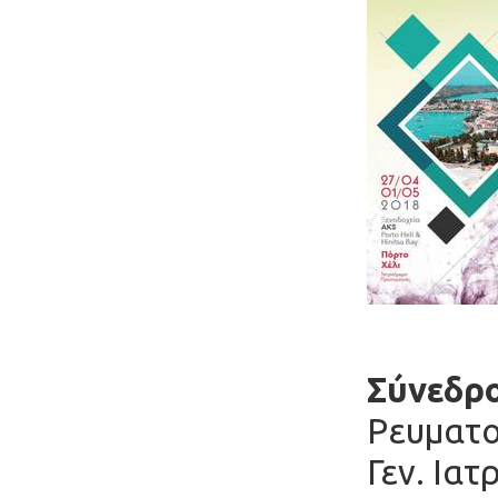
Σύνεδρο
Ρευματο
Γεν. Ιατ