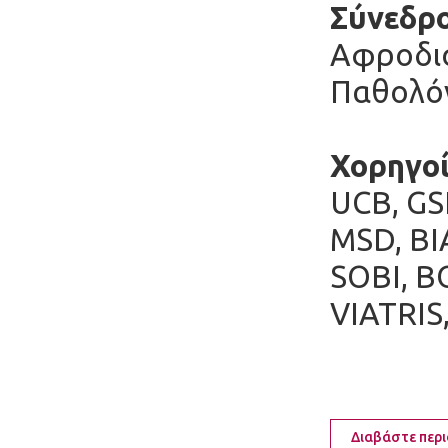
Σύνεδρο
Αφροδισ
Παθολόγο
Χορηγοί
UCB, GS
MSD, Β
SOBI, B
VIATRIS
Διαβάστε περ