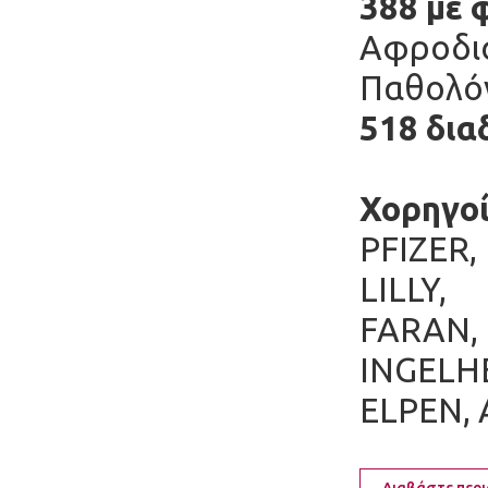
388 με 
Αφροδισ
Παθολόγο
518 δι
Χορηγοί
PFIZER,
LILLY,
FARAN, 
INGELHE
ELPEN, 