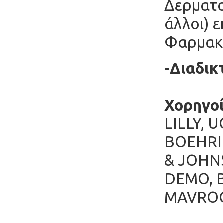
Δερματο
άλλοι) ε
Φαρμακε
-Διαδικ
Χορηγοί
LILLY, 
BOEHRI
& JOHNS
DEMO, Β
MAVRO