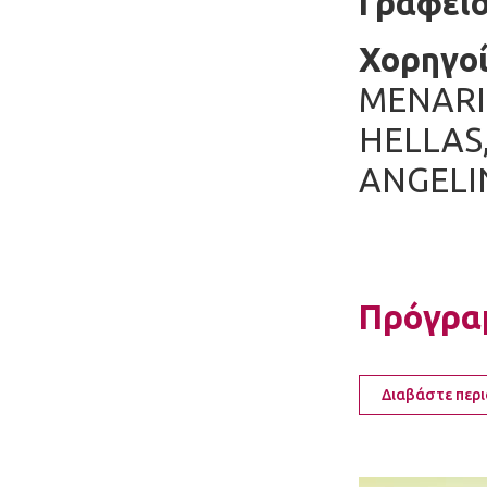
Γραφεί
Χορηγο
MENARIN
HELLAS
ANGELIN
Πρόγρα
Διαβάστε περ