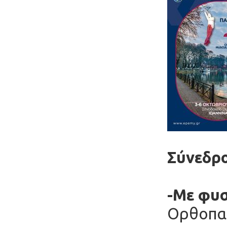
Σύνεδρο
-Με φυσ
Ορθοπαι