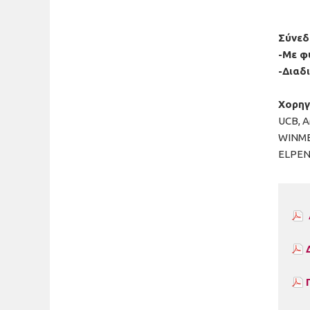
Σύνεδ
-Με φ
-Διαδ
Χορηγ
UCB, 
WINME
ELPEN