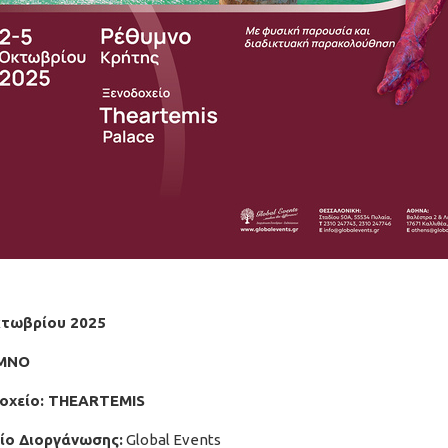
τωβρίου 2025
ΜΝΟ
οχείο:
THEARTEMIS
ίο Διοργάνωσης:
Global Events