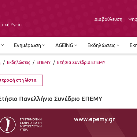
Διαβούλευση
Ψηφ
Ενημέρωση
AGEING
Εκδηλώσεις
Εκ
ή
/
Εκδηλώσεις
/
ΕΠΕΜΥ
/
Ετήσια Συνέδρια ΕΠΕΜΥ
στροφή στη λίστα
Ετήσιο Πανελλήνιο Συνέδριο ΕΠΕΜΥ