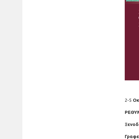
2-5
Οκ
ΡΕΘΥ
Ξενοδ
Γραφε